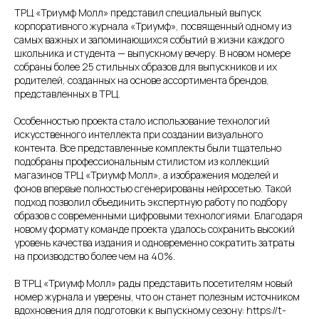
ТРЦ «Триумф Молл» представил специальный выпуск
корпоративного журнала «Триумф», посвященный одному из
самых важных и запоминающихся событий в жизни каждого
школьника и студента — выпускному вечеру. В новом номере
собраны более 25 стильных образов для выпускников и их
родителей, созданных на основе ассортимента брендов,
представленных в ТРЦ.
Особенностью проекта стало использование технологий
искусственного интеллекта при создании визуального
контента. Все представленные комплекты были тщательно
подобраны профессиональным стилистом из коллекций
магазинов ТРЦ «Триумф Молл», а изображения моделей и
фонов впервые полностью сгенерированы нейросетью. Такой
подход позволил объединить экспертную работу по подбору
образов с современными цифровыми технологиями. Благодаря
новому формату команде проекта удалось сохранить высокий
уровень качества издания и одновременно сократить затраты
на производство более чем на 40%.
В ТРЦ «Триумф Молл» рады представить посетителям новый
номер журнала и уверены, что он станет полезным источником
вдохновения для подготовки к выпускному сезону: https://t-